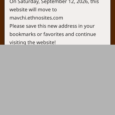
On Saturday, September 12, 2026, this
Contact
website will move to
Copyright
Site map
mavchi.ethnosites.com
Privacy policy
Please save this new address in your
Cookie settings
bookmarks or favorites and continue
Log in
visiting the website!
OK