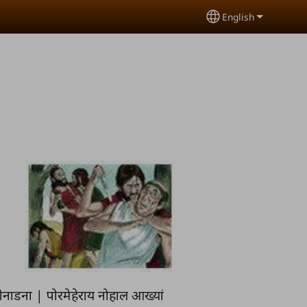
English
Select your lang
नाडना | पोरमेहेराय नोहाल आख्यां