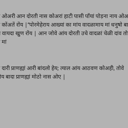
 ओअरी आन दोरती नास कोअरां हाटी पासी पाँयां पोड़ना नाय ओअर
 कोंअतें रोंय |’’पोरमेहेराय आख्यां का मांय वादळामाय मां धनुषो 
 वायदा खुण रोंय | आन जोवे आंय दोरती उचे वादळां चेळी दांव त
 मां
 दारी प्राणह्यां आरी बांदलो हेय; त्याल आंय आठवण कोअही, तोवे
 बादा प्राणह्यां मोठो नास ओए |