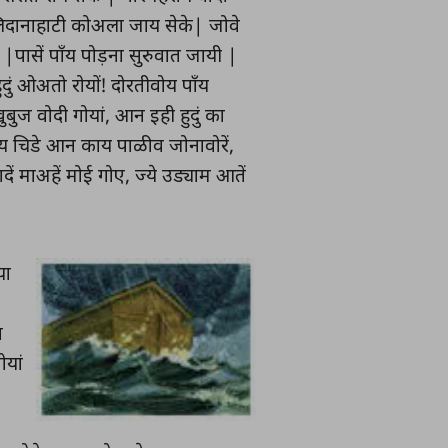
ोलिदानाहाटी कोअला जाय सेके| जोवे
ेना |पासें पाँय पोड़ना सुरुवात जायी |
दुं ओअतो रोयों! दोरतीवोय पाँय
बुज वोदी गोयां, आन इही हुदुं का
ाय चिडे आन काय पाळीव जोनावोरें,
दें माअहें मोई गोए, ज्ये उड्याम आतें
या
ा
ोयां