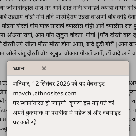
्या जोनावोरहाल सात नर आने सात नारी दोवाड्यें ज्याहां वापर ब
ें बादे उड्याम चोडी गोयें तोवे पोरमेहेराय उड्या बाअणां बोंद कोंई द
य पोड़ना दोरती वोय योक सारकां च्याळीस दीही आने च्याळीस रात हु
ना ओअता रोयों, आन पाँय खुबुज वोदतां गोयां |पाँय दोरती वोय खु
ी दोरती उपे जोला मोठा मोठा डोगा आता, बादें बुडी गोयें |आन क
न जोलें जंतु दोरती वोय खुबुज बोआय गोयलें आतें, त्यें बादें आने बा
ध्यान
 ज्ये उड्यामाय आतें त्यें बूडनाकोय बोचीन रोयें |पाँय पोड़ना बोंद ओअ
शनिवार, 12 सितंबर 2026 को यह वेबसाइट
जेपतां रोयां, योक दीही उड्या डोगा वोय टेकी गोयां, पेन तोवेबी दुन्या
mavchi.ethnosites.com
ोयना पासें डोगहाँ सेंडयो देखायो |च्याळीस दीहह्यां पासे नोहाय त्य
पर स्थानांतरित हो जाएगी। कृपया इस नए पते को
ंडाडा चिडाल उडवी देना ई एअरां हाटी का दोरती वोय पाँय उखाय ग
अपने बुकमार्क या पसंदीदा में सहेज लें और वेबसाइट
ासामाय इही तांआ उड्या, पेन उखाली दोरती नाय मिळी |पासे नोहाय
पर आते रहें।
 कबूतराल त्या पाग टेकाडा हाटी कायज आधार नाय मिळयो ते तीं