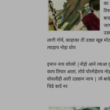
का 
तिस
बाद
जाय
उड्
लागी गोयें, काहाका तीं उड्या खूब म
त्याहाय नोहा वोय
इमान नाय थोव्यो |नोहो आने त्याआ कु
काय तियार आतां, तोवे पोरमेहेराय 
वोवलीही आरी उड्याम जाय | त्ये बाद
चिडे बादें नर
आने