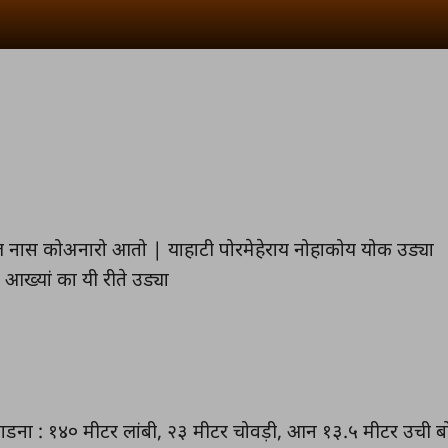
ील नास कोअनारो आतो | याहाटी पोरमेहेराय नोहाकोय योक उड्या
 आख्यां का यी रीते उड्या
ाडना : १४० मीटर लांबी, २३ मीटर चोवड़ी, आन १३.५ मीटर उची बो