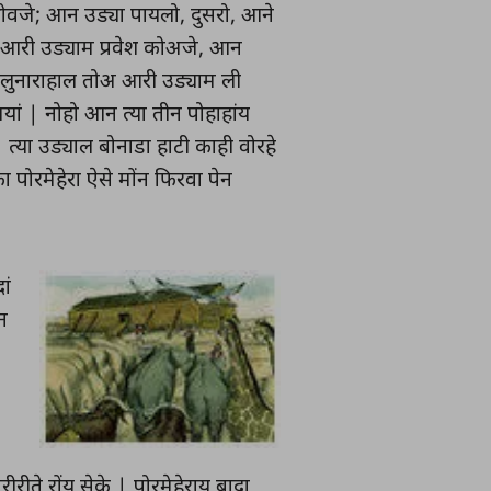
ोवजे; आन उड्या पायलो, दुसरो, आने
बा आरी उड्याम प्रवेश कोअजे, आन
होपलुनाराहाल तोअ आरी उड्याम ली
यां | नोहो आन त्या तीन पोहाहांय
 त्या उड्याल बोनाडा हाटी काही वोरहे
 पोरमेहेरा ऐसे मोंन फिरवा पेन
ां
न
रीरीते रोंय सेके | पोरमेहेराय बादा