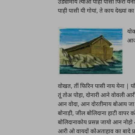
उड्यामाय त्याआ पाही पासी फिरी येना
पाही पासी यी गोयां, ते काय देख्यां क
योक
आजू
वोखत, तीं फिरिन पासी नाय येना | प
तूं तोअ पोहा, दोनारी आने वोवली आरी
आन वोदा, आन दोरतीमाय बोआय जा | तो
बोनाड़ी, जील बोलिदाना हाटी वापर कोअ
बोलिदानाकोय प्रसन्न जायो आन नोहो आ
आरी ओ वायदों कोअताहाव का बादे प्