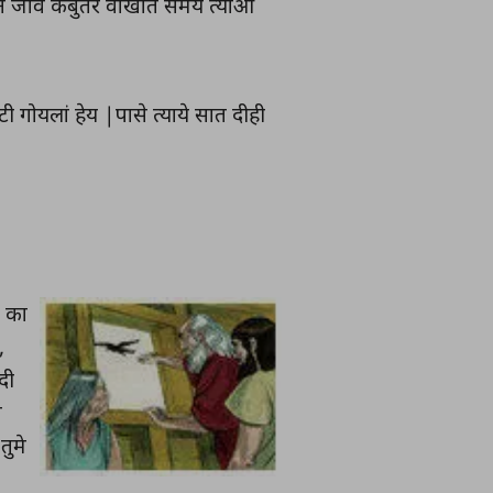
, आन जोवे कबुतर वोखाते समय त्याआ
ी गोयलां हेय |पासे त्याये सात दीही
ं का
,
दी
ा
तुमे