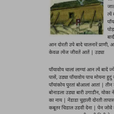
जात
त्य
पाँ
पोड़
बाद
आन दोरती उपे बादे चालनारें प्राणी, आ
केवळ त्येंज जीवतें आतें | उड्या
पाँयावोय चालां लाग्यां आन त्यें बादें
पासें, उड्या पाँयावोय पाच मोयना हुदुं 
पाँयांकोय पुरतां बोआलां आतां | तीन म
बोनाडला उड्या बारी उगाडीन, योका ने
का नाय | नेंडाडा चुहाली दोरती ताप
कबूतर चिडाल उडवी देना | पेन जोवे