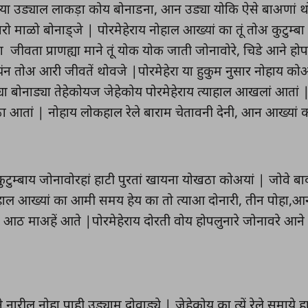
या उड्याल लाकड़ा कोय बोनाडना, आन उड्या योकि ऐसे बाअणां थ
रो माळो बोनाड्जे | पोरमेहेराय नोहाल आख्यां का तूं तोअ कुटुम्
ा जीवता प्राणह्या माने तूं योक योक जाती जोनावोरे, चिडे आने 
ंन तोअ आरी जीवतें थोवजे |पोरमेहेरा या हुकुम नुसार नोहाय कोअ
या बोनाड्या तेहेकोयज जेहेकोय पोरमेहेराय त्याहाल आखलां आतां |
ोठा आतां | नोहाय लोकहाल रेले बाराम चेतावनी देनी, आन आख्यां का
टुम्बाय जोनावोरहां हाटी पुरतां खायना योखठा कोअयां | जोवे बाद
नोहाल आख्यां का आमी समय हेय का तो त्याआ दोनारी, तीन पोहा,आ
े आठ माअहें आते |पोरमेहेराय दोरती वोय होपलुनारे जोनावरे आने
 नारील नोहा पाही उड्याम दोवाड्ये | जेहेकोय का त्यें रेले समाये हा