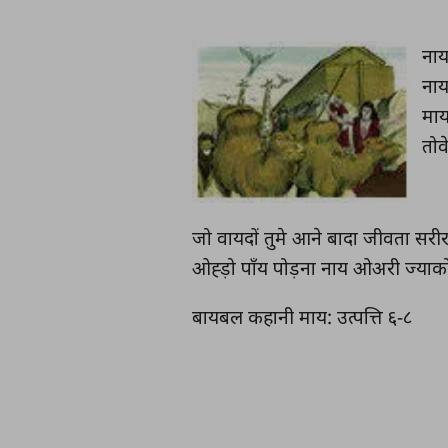
नाय
नाय
माय
तोवे
जो वायदों तुमे आने बादा जीवता सरीर
ओह्ड़ो पाँय पोड़ना नाय ओअरी ज्याकोय
बायबल कहानी माय: उत्पत्ति ६-८