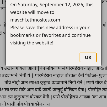
 | तोवे सात दिह्ह्या पासे त्याये त्याज चिडाल पासी उडवी देना,
On Saturday, September 12, 2026, this
ा त्या चोचीमाय जेतुन जाडा
website will move to
mavchi.ethnosites.com
 नोवां पाना हेय! याकोय नोहाय जाअइ लेदां का पाँय दोरती वोने गोट
Please save this new address in your
 उड्यामाय रोयन त्याज कबुतराल उडवी देना | यी
bookmarks or favorites and continue
visiting the website!
OK
ाँय उखाय गोयलां आतां |बेन मोयना पासे पोरमेहेराय नोहाल आख्या
 उड्यामाने निगी ये | पोरमेहेराय नोहाल बोरकत देनी ‘’फोळा- फुला
वे नोहो आन त्याआ कुटूम्ब उड्यामाने निगी येने |त्याये योक वे
ला जाय सेके आन बादे जात्ये जन्तुहूँ बोलिदन देना| पोरमेहेर त्य
न त्या कुटुम्बाल बोरकत देनी |पासे पोरमेहेराय आख्यां ‘’का आंय 
राणी पासी पाँय पोडवाकोय नास