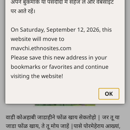
अपने बुकमार्क या पसंदीदा में सहेज लें और वेबसाइट
फुकी देनो या आदम्या नाव आदम आतां | पोरमेहेराय
पर आते रहें।
आदामाल राआहाटी योक वाडी बोनाड़ी आन ती वाडी
राखवाली कोअराहाटी त्याल तांआ थोवी देनो |वाडी
On Saturday, September 12, 2026, this
वीसमाय, पोरमेहेराय बेन वीसेस जाड़े जीवना जाड आने हारा
website will move to
आने खाराब ज्ञाना जाड लाव्या | पोरमेहेराय आदामाल
mavchi.ethnosites.com
आख्यां का तो हारा आने खाराब ज्ञाना जाडा फोंळ सोडीन
Please save this new address in your
bookmarks or favorites and continue
visiting the website!
OK
वाडी कोअहाबी जाडाहीने फोंळ खाय सेकतोहो | जर तू या
जाडा फोंळ खाय, ते तू मोय जाहें |पासे पोरमेहेराय आख्यां,