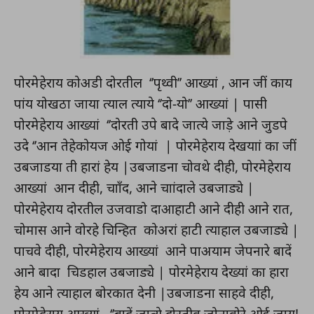
पोरमेहेराय कोअडी दोरतील ‘’पृथ्वी’’ आख्यां , आन जीं काय
पांय योखठा जाया त्याल त्याये ‘’दो-यो’’ आख्यां | पासी
पोरमेहेराय आख्यां ‘’दोरती उपे बादे जात्ये जाड़े आने जुडपे
उदे ‘’आन तेहेकोयज ओई गोयां | पोरमेहेराय देखयाां का जीं
उबजाडया ती हारां हेय |उबजाडना चोवथे दीही, पोरमेहेराय
आख्यां आन दीही, चााँद, आने चाांदाले उबजाड्ये |
पोरमेहेराय दोरतील उजवाडो दाआहाटी आने दीही आने रात,
चोमास आने वोरहे चिन्हित कोअरां हाटी त्याहाल उबजाड्ये |
पाचवे दीही, पोरमेहेराय आख्यां आने पाअयाम जेपनारे बादें
आने बादा चिडहाल उबजाड्ये | पोरमेहेराय देख्यां का हारा
हेय आने त्याहाल बोरकात देनी |उबजाडना साहवे दीही,
पोरमेहेराय आख्यां , ‘’बादें जात्ये दोरतीव जोनावोरे ओई जाय!