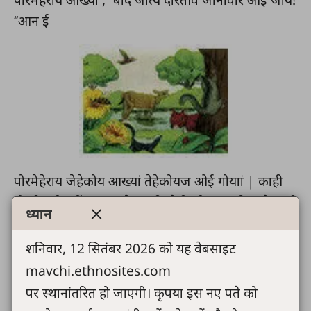
‘’आन ई
पोरमेहेराय जेहेकोय आख्यां तेहेकोयज ओई गोयाां | काही
दोरटीव होपलींन चालनारे, काही खेती कोअराहाटी आने काही
ध्यान
जोंगली जोनावोरे आते | आने पोरमेहेराय देख्यां का हारा हेय
|पासी पोरमेहेराय आख्यां, ‘’आपा माअहाल आपे स्वरुपामाय
शनिवार, 12 सितंबर 2026 को यह वेबसाइट
बोनाडूहु | त्याहावे दोरती आने बादा जोनावोरहा उपे होक्क
mavchi.ethnosites.com
रोंय |’’पासे पोरमेहेराय तोलहोज कादु लेय लेदो, आने
पर स्थानांतरित हो जाएगी। कृपया इस नए पते को
त्याकोय योक आदमी बोनाड्यो, आने त्यामाय जीवना सांस