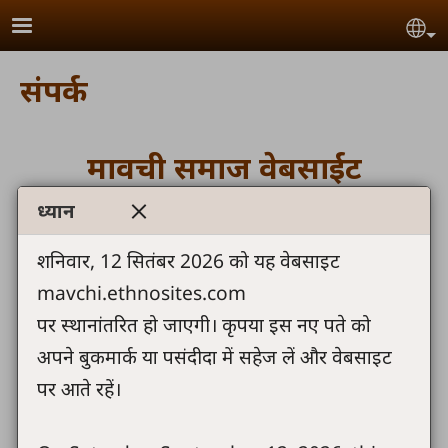
Skip to main content
Se
संपर्क
मावची समाज वेबसाईट
ध्यान
यी वेबसाईट बारामाय वोदारी जाण ओअरा हाटी तुमा
आमेआरी संपर्क कोई सेकतेहें.
शनिवार, 12 सितंबर 2026 को यह वेबसाइट
mavchi.ethnosites.com
info@mavchi.in
पर स्थानांतरित हो जाएगी। कृपया इस नए पते को
अपने बुकमार्क या पसंदीदा में सहेज लें और वेबसाइट
आमहाल तुमे टिपणी आन संदेश दोवाडा.
पर आते रहें।