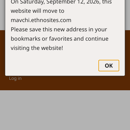
On Saturday, September 12, 2026, this
Share
website will move to
mavchi.ethnosites.com
Please save this new address in your
bookmarks or favorites and continue
Footer
Contact
visiting the website!
Copyright
Site map
Privacy policy
OK
Cookie settings
Log in